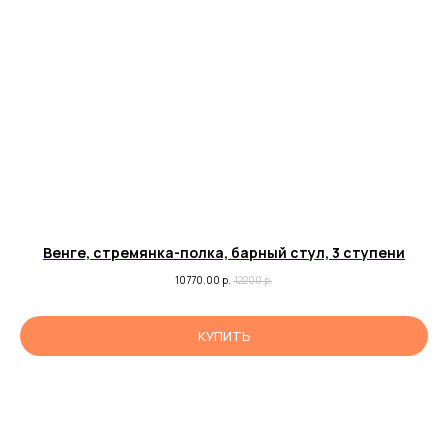
Венге, стремянка-полка, барный стул, 3 ступени
10770.00
р.
12200
р.
КУПИТЬ