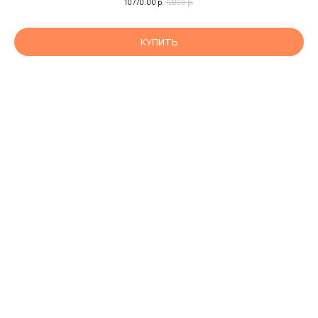
10770.00
р.
12200
р.
КУПИТЬ