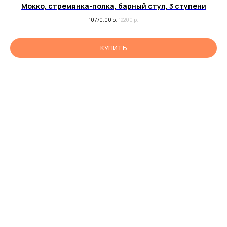
Мокко, стремянка-полка, барный стул, 3 ступени
10770.00
р.
12200
р.
КУПИТЬ