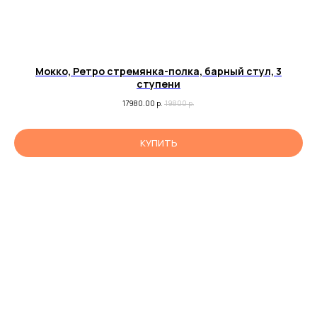
FAQ’s
Об оплате, доставке и возврате
Правила эксплуатации
Мокко, Ретро стремянка-полка, барный стул, 3
Правила ухода
ступени
17980.00
р.
19800
р.
© 2024-2026 Мастер
Декор
КУПИТЬ