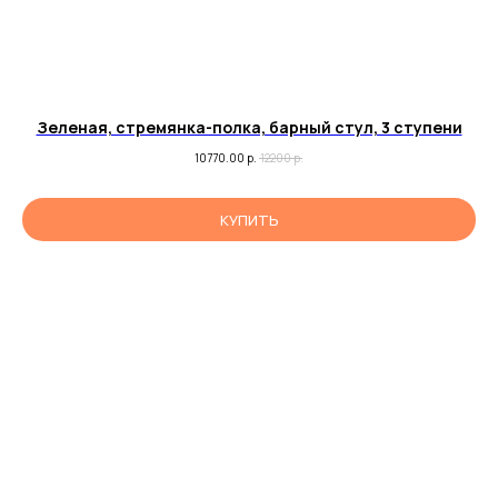
Зеленая, стремянка-полка, барный стул, 3 ступени
10770.00
р.
12200
р.
КУПИТЬ