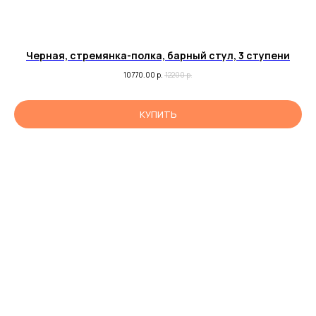
Черная, стремянка-полка, барный стул, 3 ступени
10770.00
р.
12200
р.
КУПИТЬ