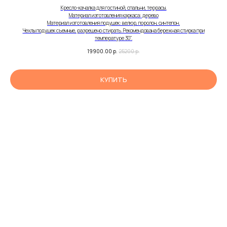
Кресло-качалка для гостиной, спальни, террасы.
Материал изготовления каркаса: дерево
Материал изготовления подушек: велюр, поролон, синтепон.
Чехлы подушек съемные, разрешено стирать. Рекомендована бережная стирка при
температуре 30".
19900.00
р.
25200
р.
КУПИТЬ
Магазин
О нас
Политика конфиденциальности