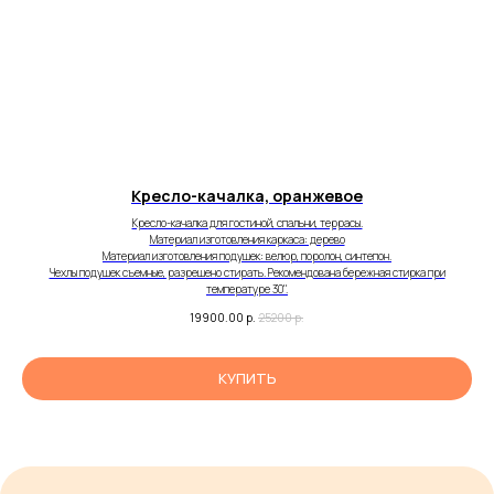
FAQ’s
Об оплате, доставке и возврате
Правила эксплуатации
Правила ухода
© 2024-2026 Мастер
Кресло-качалка, оранжевое
Декор
Кресло-качалка для гостиной, спальни, террасы.
Материал изготовления каркаса: дерево
Материал изготовления подушек: велюр, поролон, синтепон.
Чехлы подушек съемные, разрешено стирать. Рекомендована бережная стирка при
температуре 30".
19900.00
р.
25200
р.
КУПИТЬ