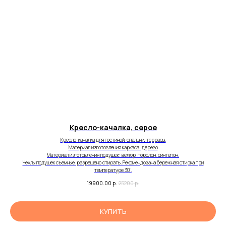
Кресло-качалка, серое
Кресло-качалка для гостиной, спальни, террасы.
Материал изготовления каркаса: дерево
Материал изготовления подушек: велюр, поролон, синтепон.
Чехлы подушек съемные, разрешено стирать. Рекомендована бережная стирка при
температуре 30".
19900.00
р.
25200
р.
КУПИТЬ